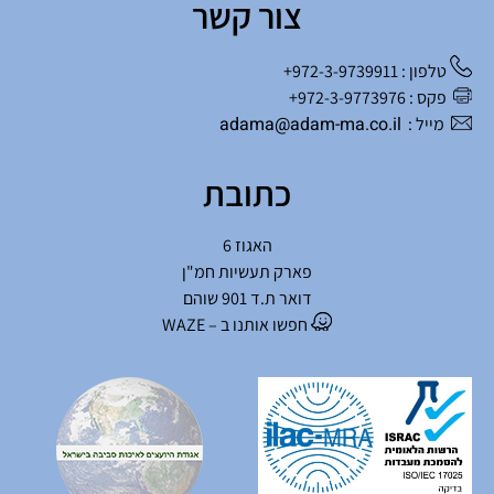
צור קשר
טלפון : 972-3-9739911+
פקס : 972-3-9773976+
adama@adam-ma.co.il
מייל :
כתובת
האגוז 6
פארק תעשיות חמ"ן
דואר ת.ד 901 שוהם
חפשו אותנו ב – WAZE