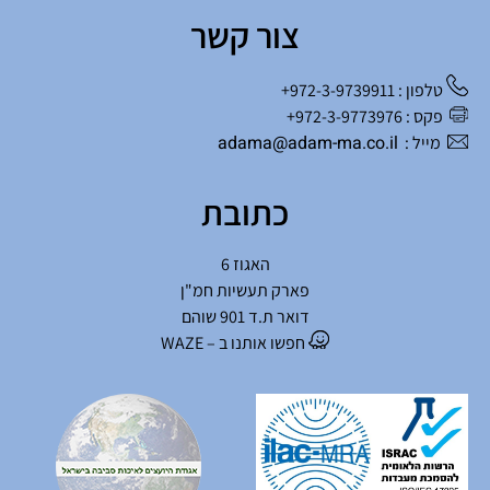
צור קשר
טלפון : 972-3-9739911+
פקס : 972-3-9773976+
adama@adam-ma.co.il
מייל :
כתובת
האגוז 6
פארק תעשיות חמ"ן
דואר ת.ד 901 שוהם
חפשו אותנו ב – WAZE