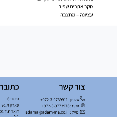
סקר אתרים שפיר
עציונה – מחצבה
צור קשר
כתובת
האגוז 6
טלפון : 972-3-9739911+
פארק תעשיו
פקס : 972-3-9773976+
דואר ת.ד 901 שוהם
adama@adam-ma.co.il
מייל :