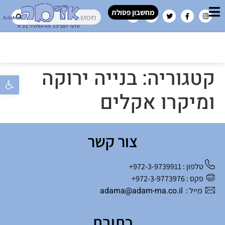
מחשבון פסולת
קטגוריה:
בנייה ירוקה
פתח סרגל 
ומיקרו אקלים
צור קשר
טלפון : 972-3-9739911+
פקס : 972-3-9773976+
adama@adam-ma.co.il
מייל :
כתובת