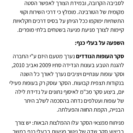
לסביבה הקרובה, ובמידת הצורך לאפשר הסטה
מקומית של הטורבינה. מומלץ כי דרכי השירות וקווי
התשתיות ימוקמו ככל הניתן על בסיס דרכים חקלאיות
קיימות לצורך מניעת פגיעה בשטחים בלתי מופרים.
השפעה על בעלי כנף:
סקר העופות הנודדים
נערך מטעם היזם ע"י החברה
להגנת הטבע בעונות הנדידה סתיו 2009 ואביב 2010,
וסקר עופות עונתיים ויציבים נערך לאורך כל השנה
בנקודות תצפית קבועות. הסקר עוסק רק בעופות פעילי
יום, ביצוע סקר מכ"מ לאיסוף נתונים על נדידת לילה
של עופות ועטלפים נדחה בהסכמה לשלב היתר
הבנייה, הקמת החווה והפעלתה.
מניתוח ממצאי הסקר עלו ההמלצות הבאות: יש צורך
בביצוע סקר שדה של ניטור פגיעות בבעלי כנף במשך