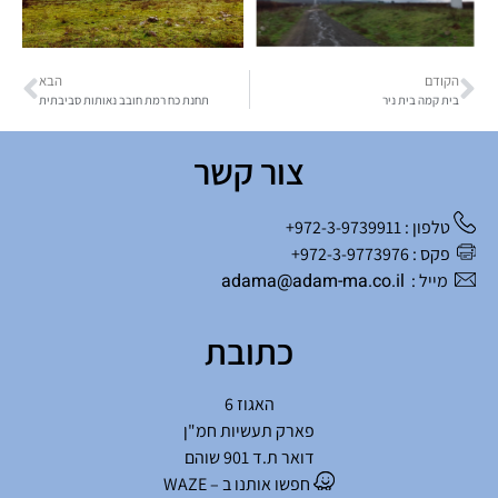
הקודם
הבא
בית קמה בית ניר
תחנת כח רמת חובב נאותות סביבתית
צור קשר
טלפון : 972-3-9739911+
פקס : 972-3-9773976+
adama@adam-ma.co.il
מייל :
כתובת
האגוז 6
פארק תעשיות חמ"ן
דואר ת.ד 901 שוהם
חפשו אותנו ב – WAZE