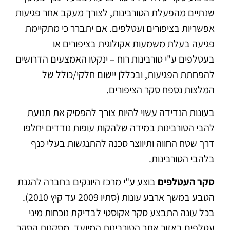
שנתיים מהפעלת הטורבינות, לצורך מעקב אחר פגיעות
אפשריות בציפורים ועטלפים. אם יתברר כי מתקיימת
פגיעה בעלת משמעות אקולוגית בציפורים או
בעטלפים ע"י טורבינות רוח – ינקטו האמצעים הדרושים
להפחתת הפגיעות, ובכללן יישום חלקי/כולל של
המלצות נספח סקר הציפורים.
בעונות הנדידה עשוי להיות צורך להפסיק את תנועת
להבי הטורבינות במידה שלהקות עופות נודדים יחלפו
דרך שטח החווה ותיווצר סכנה להתנגשות בעלי כנף
בלהבי הטורבינות.
סקר העטלפים
בוצע ע"י מרכז היונקים בחברה להגנת
הטבע במשך ארבע עונות (סתיו 2009 עד קיץ 2010).
בכל עונה התבצע סקר אקוסטי לבדיקת נוכחות מיני
עטלפים באזור אתר הטורבינות המיועד. מסקנות הסקר