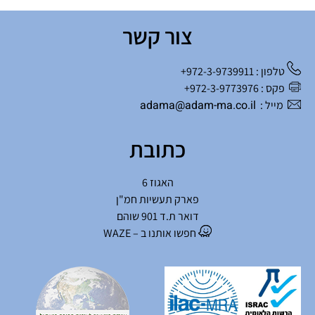
צור קשר
טלפון : 972-3-9739911+
פקס : 972-3-9773976+
adama@adam-ma.co.il
מייל :
כתובת
האגוז 6
פארק תעשיות חמ"ן
דואר ת.ד 901 שוהם
חפשו אותנו ב – WAZE