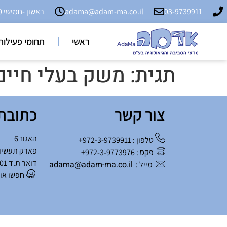
03-9739911
adama@adam-ma.co.il
ראשון -חמישי 9:00 - 18:00
ראשי
תחומי פעילות
תגית:
משק בעלי חיים
צור קשר
כתובת
האגוז 6
טלפון : 972-3-9739911+
פארק תעשיו
פקס : 972-3-9773976+
דואר ת.ד 901 שוהם
adama@adam-ma.co.il
מייל :
חפשו אותנו 