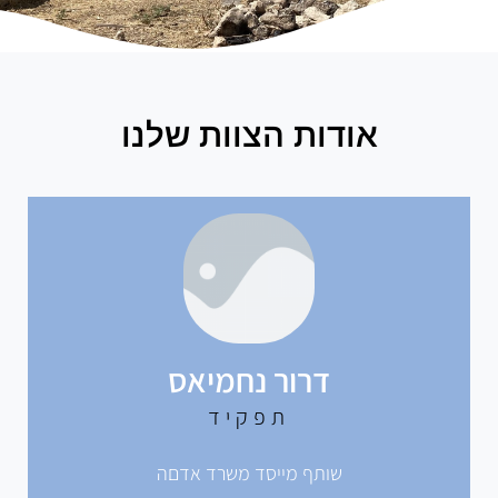
אודות הצוות שלנו
דרור נחמיאס
תפקיד
שותף מייסד משרד אדםה