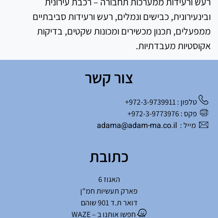
רעש ורעידות ממערכות תחבורה – רכבת עירונית
ובינעירונית, כבישים ונמלים, רעש ורעידות סביבתיים
ממפעלים, תכנון מכשירים ומכונות שקטים, בדיקות
אקוסטיות מעבדתיות.
צור קשר
טלפון : 972-3-9739911+
פקס : 972-3-9773976+
adama@adam-ma.co.il
מייל :
כתובת
האגוז 6
פארק תעשיות חמ"ן
דואר ת.ד 901 שוהם
חפשו אותנו ב – WAZE