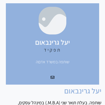
יעל גרינבאום
תפקיד
שותפה במשרד אדםה
יעל גרינבאום
שותפה. בעלת תואר שני (M.B.A.) במינהל עסקים,